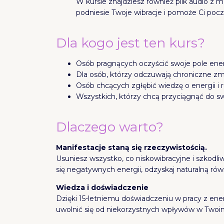
W kursie znajdziesz również plik audio z 
podniesie Twoje wibracje i pomoże Ci poczuć
Dla kogo jest ten kurs?
Osób pragnących oczyścić swoje pole ene
Dla osób, którzy odczuwają chroniczne zm
Osób chcących zgłębić wiedzę o energii i 
Wszystkich, którzy chcą przyciągnąć do swo
Dlaczego warto?
Manifestacje staną się rzeczywistością.
Usuniesz wszystko, co niskowibracyjne i szkod
się negatywnych energii, odzyskaj naturalną ró
Wiedza i doświadczenie
Dzięki 15-letniemu doświadczeniu w pracy z ene
uwolnić się od niekorzystnych wpływów w Twoim