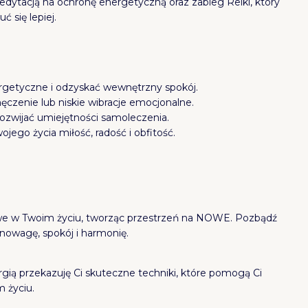
medytacją na ochronę energetyczną oraz zabieg Reiki, który
 się lepiej.
rgetyczne i odzyskać wewnętrzny spokój.
ęczenie lub niskie wibracje emocjonalne.
rozwijać umiejętności samoleczenia.
jego życia miłość, radość i obfitość.
liwe w Twoim życiu, tworząc przestrzeń na NOWE. Pozbądź
wnowagę, spokój i harmonię.
rgią przekazuję Ci skuteczne techniki, które pomogą Ci
 życiu.