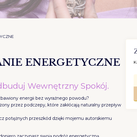
TYCZNE
ANIE ENERGETYCZNE
K
Odbuduj Wewnętrzny Spokój.
ozbawiony energii bez wyraźnego powodu?
ony przez podczepy, które zakłócają naturalny przepływ
 lecz potężnych przeszkód dzięki mojemu autorskiemu
i dopiero zaczynasz swoją podróż energetyczną.