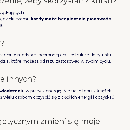
enie, żeby skorzystać z kursu?
zątkujących.
b, dzięki czemu
każdy może bezpiecznie pracować z
a.
ę?
 nagranie medytacji ochronnej oraz instrukcje do rytuału
rzędzia, które możesz od razu zastosować w swoim życiu.
le innych?
świadczeniu
w pracy z energią. Nie uczę teorii z książek —
 wielu osobom oczyścić się z ciężkich energii i odzyskać
getycznym zmieni się moje