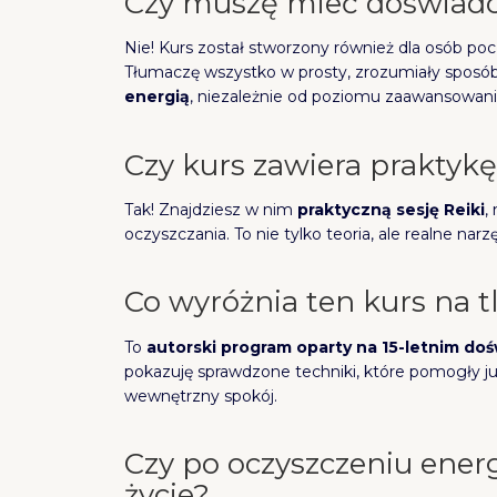
Czy muszę mieć doświadcz
Nie! Kurs został stworzony również dla osób poc
Tłumaczę wszystko w prosty, zrozumiały sposó
energią
, niezależnie od poziomu zaawansowani
Czy kurs zawiera praktyk
Tak! Znajdziesz w nim
praktyczną sesję Reiki
,
oczyszczania. To nie tylko teoria, ale realne na
Co wyróżnia ten kurs na t
To
autorski program oparty na 15-letnim do
pokazuję sprawdzone techniki, które pomogły już
wewnętrzny spokój.
Czy po oczyszczeniu ener
życie?