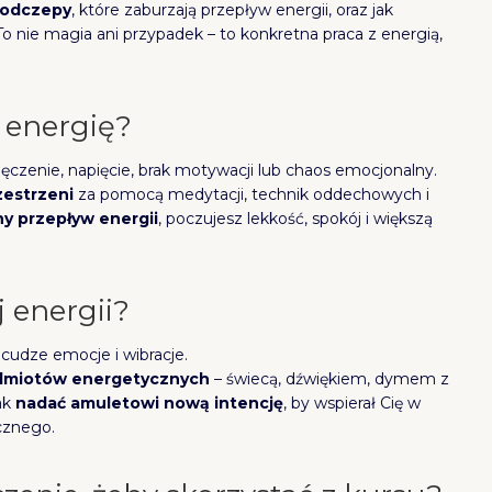
podczepy
, które zaburzają przepływ energii, oraz jak
 To nie magia ani przypadek – to konkretna praca z energią,
 energię?
ęczenie, napięcie, brak motywacji lub chaos emocjonalny.
rzestrzeni
za pomocą medytacji, technik oddechowych i
y przepływ energii
, poczujesz lekkość, spokój i większą
j energii?
cudze emocje i wibracje.
edmiotów energetycznych
– świecą, dźwiękiem, dymem z
jak
nadać amuletowi nową intencję
, by wspierał Cię w
cznego.