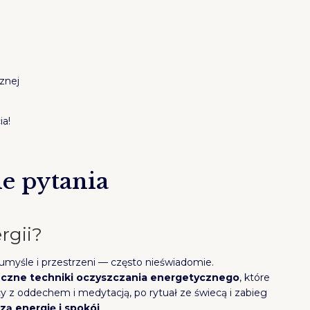
znej
ia!
e pytania
ergii?
umyśle i przestrzeni — często nieświadomie.
teczne techniki oczyszczania energetycznego
, które
z oddechem i medytacją, po rytuał ze świecą i zabieg
szą energię i spokój
.