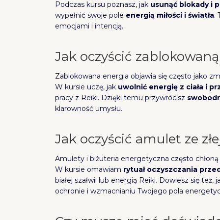
Podczas kursu poznasz, jak
usunąć blokady i 
wypełnić swoje pole
energią miłości i światła
.
emocjami i intencją.
Jak oczyścić zablokowaną
Zablokowana energia objawia się często jako zm
W kursie uczę, jak
uwolnić energię z ciała i p
pracy z Reiki. Dzięki temu przywrócisz
swobodn
klarowność umysłu.
Jak oczyścić amulet ze złe
Amulety i biżuteria energetyczna często chłoną 
W kursie omawiam
rytuał oczyszczania prz
białej szałwii lub energią Reiki. Dowiesz się też, 
ochronie i wzmacnianiu Twojego pola energety