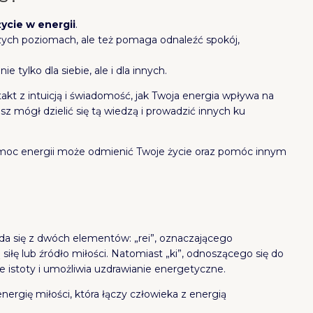
życie w energii
.
szych poziomach, ale też pomaga odnaleźć spokój,
ie tylko dla siebie, ale i dla innych.
akt z intuicją i świadomość, jak Twoja energia wpływa na
sz mógł dzielić się tą wiedzą i prowadzić innych ku
ca moc energii może odmienić Twoje życie oraz pomóc innym
ada się z dwóch elementów: „rei”, oznaczającego
siłę lub źródło miłości. Natomiast „ki”, odnoszącego się do
ie istoty i umożliwia uzdrawianie energetyczne.
ergię miłości, która łączy człowieka z energią