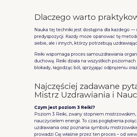
Dlaczego warto praktykow
Nauka tej techniki jest dostępna dla każdego 
predyspozycji. Każdy może opanować tę metodę i
siebie, ale i innych, którzy potrzebują uzdrawiając
Reiki wspomaga proces samouzdrawiania organi
duchową. Reiki działa na wszystkich poziomac
blokady, łagodząc ból, sprzyjając odprężeniu oraz
Najczęściej zadawane pytan
Mistrz Uzdrawiania i Nauc
Czym jest poziom 3 Reiki?
Poziom 3 Reiki, zwany stopniem mistrzowskim, t
nauczycielem energii. To czas pogłębienia połą
uzdrawiania oraz poznania symbolu mistrzowskieg
prowadzi Cię właśnie przez ten proces – od w