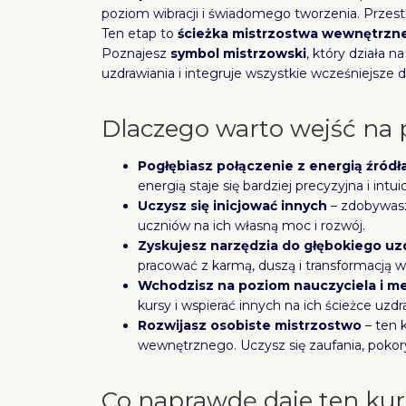
poziom wibracji i świadomego tworzenia. Przesta
Ten etap to
ścieżka mistrzostwa wewnętrzn
Poznajesz
symbol mistrzowski
, który działa
uzdrawiania i integruje wszystkie wcześniejsze 
Dlaczego warto wejść na
Pogłębiasz połączenie z energią źródł
energią staje się bardziej precyzyjna i intui
Uczysz się inicjować innych
– zdobywasz 
uczniów na ich własną moc i rozwój.
Zyskujesz narzędzia do głębokiego u
pracować z karmą, duszą i transformacją
Wchodzisz na poziom nauczyciela i m
kursy i wspierać innych na ich ścieżce uzdr
Rozwijasz osobiste mistrzostwo
– ten 
wewnętrznego. Uczysz się zaufania, pokory
Co naprawdę daje ten kur