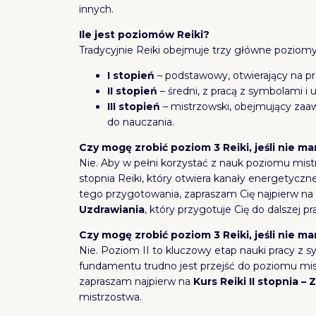
innych.
Ile jest poziomów Reiki?
Tradycyjnie Reiki obejmuje trzy główne poziomy
I stopień
– podstawowy, otwierający na pr
II stopień
– średni, z pracą z symbolami i
III stopień
– mistrzowski, obejmujący zaa
do nauczania.
Czy mogę zrobić poziom 3 Reiki, jeśli nie ma
Nie. Aby w pełni korzystać z nauk poziomu mistr
stopnia Reiki, który otwiera kanały energetyczne
tego przygotowania, zapraszam Cię najpierw n
Uzdrawiania
, który przygotuje Cię do dalszej pra
Czy mogę zrobić poziom 3 Reiki, jeśli nie ma
Nie. Poziom II to kluczowy etap nauki pracy z 
fundamentu trudno jest przejść do poziomu mistr
zapraszam najpierw na
Kurs Reiki II stopnia 
mistrzostwa.