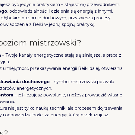
jesz być jedynie praktykiem – stajesz się przewodnikiem.
ego
, odpowiedzialności i dzielenia się energią z innymi.
 na głębokim poziomie duchowym, przyspiesza procesy
doświadczenia z Reiki w jedną spójną praktykę.
 poziom mistrzowski?
a
– Twoje kanały energetyczne stają się silniejsze, a praca z
cyjna.
umiejętność przekazywania energii Reiki dalej, otwierania
zdrawiania duchowego
– symbol mistrzowski pozwala
 wzorców energetycznych.
entora
– jeśli czujesz powołanie, możesz prowadzić własne
awiania.
kurs nie jest tylko nauką technik, ale procesem dojrzewania
 i odpowiedzialności za energię, którą przekazujesz.
s?