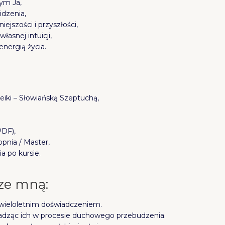
ym Ja,
idzenia,
iejszości i przyszłości,
asnej intuicji,
energią życia.
eiki – Słowiańską Szeptuchą,
PDF),
opnia / Master,
a po kursie.
 ze mną:
 wieloletnim doświadczeniem.
rowadząc ich w procesie duchowego przebudzenia.