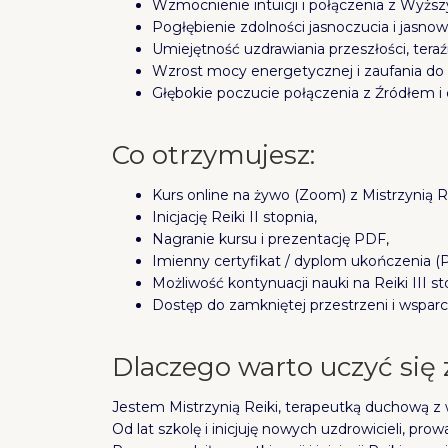
Wzmocnienie intuicji i połączenia z Wyższ
Pogłębienie zdolności jasnoczucia i jasnow
Umiejętność uzdrawiania przeszłości, teraźn
Wzrost mocy energetycznej i zaufania do wł
Głębokie poczucie połączenia z Źródłem i 
Co otrzymujesz:
Kurs online na żywo (Zoom) z Mistrzynią R
Inicjację Reiki II stopnia,
Nagranie kursu i prezentację PDF,
Imienny certyfikat / dyplom ukończenia (
Możliwość kontynuacji nauki na Reiki III st
Dostęp do zamkniętej przestrzeni i wsparci
Dlaczego warto uczyć się
Jestem Mistrzynią Reiki, terapeutką duchową z
Od lat szkolę i inicjuję nowych uzdrowicieli, p