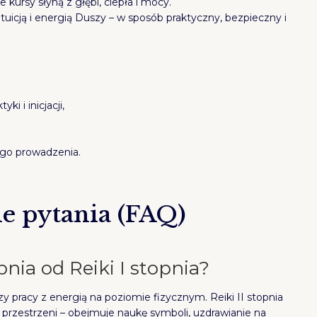
je kursy słyną z głębi, ciepła i mocy.
intuicją i energią Duszy – w sposób praktyczny, bezpieczny i
ki i inicjacji,
ego prowadzenia.
e pytania (FAQ)
pnia od Reiki I stopnia?
zy pracy z energią na poziomie fizycznym. Reiki II stopnia
 przestrzeni – obejmuje naukę symboli, uzdrawianie na