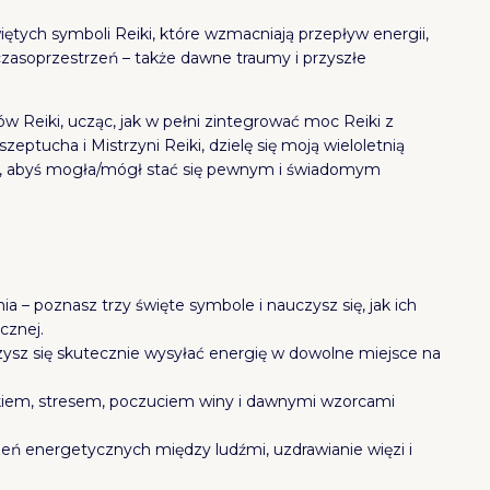
ętych symboli Reiki, które wzmacniają przepływ energii,
czasoprzestrzeń – także dawne traumy i przyszłe
rsów Reiki, ucząc, jak w pełni zintegrować moc Reiki z
ptucha i Mistrzyni Reiki, dzielę się moją wieloletnią
ą, abyś mogła/mógł stać się pewnym i świadomym
nia – poznasz trzy święte symbole i nauczysz się, jak ich
cznej.
zysz się skutecznie wysyłać energię w dowolne miejsce na
ękiem, stresem, poczuciem winy i dawnymi wzorcami
zeń energetycznych między ludźmi, uzdrawianie więzi i